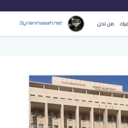
فيك
من نحن
Syrianmasah.net