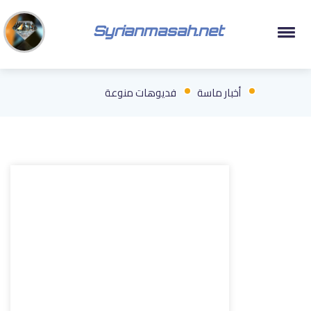
Syrianmasah.net
أخبار ماسة
فديوهات منوعة