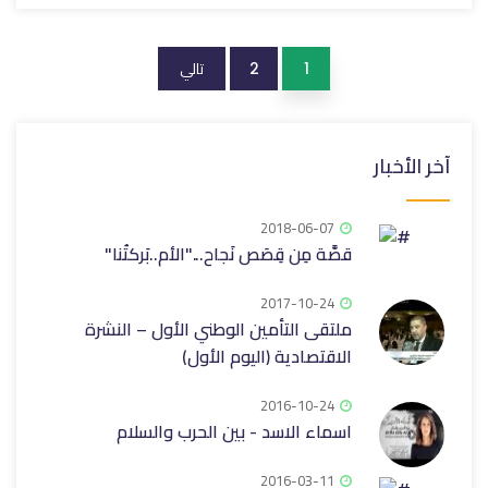
تالي
2
1
آخر الأخبار
2018-06-07
قصَّة مِن قِصَص نَجاح..."الأم..بَركتُنا"
2017-10-24
ملتقى التأمين الوطني الأول – النشرة
الاقتصادية (اليوم الأول)
2016-10-24
اسماء الاسد - بين الحرب والسلام
2016-03-11