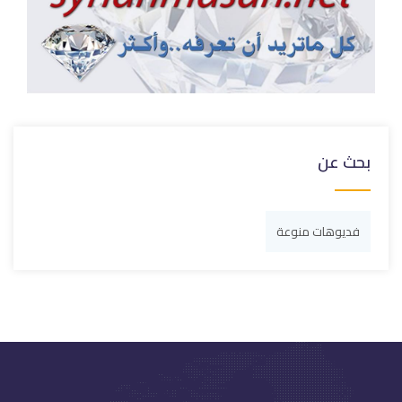
بحث عن
فديوهات منوعة