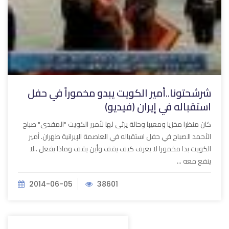
شرشحتونا..أمير الكويت يبدو مخموراً في حفل
استقباله في إيران (فيديو)
كان منظرا مخزيا ومعيبا وحالة يرثى لها لأمير الكويت "المفدى" صباح
الأحمد الصباح في حفل استقباله في العاصمة الإيرانية طهران. أمير
الكويت بدا مخمورا لا يعرف كيف يقف وأين يقف وماذا يفعل ..لا
ينفع معه ...
2014-06-05
38601