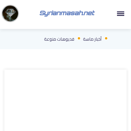
Syrianmasah.net
أخبار ماسة
فديوهات منوعة