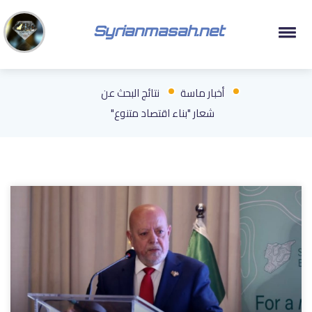
Syrianmasah.net
أخبار ماسة
نتائج البحث عن
شعار "بناء اقتصاد متنوع"