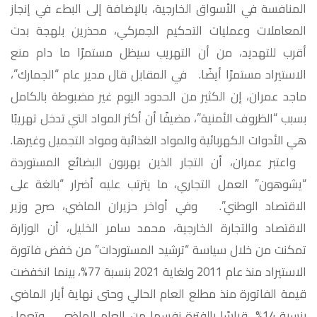
المنافسة في الأسواق الخارجية، بالإضافة إلى البطء في إنجاز
المعاملات وعمليات التحكيم الجمركي، محذرين بلهجة بدت
أقرب للتهديد، من أن التهريب سيظل مستمرًا ما دام منع
الاستيراد مستمرًا أيضًا. في المقابل قال مدير عام “الجمارك”،
ماجد عمران، إن الكثير من الحدود اليوم غير مضبوطة بالكامل
بسبب “الظروف الأمنية”، مضيفًا أن أكثر المواد التي تدخل تهريبًا
هي الأدوات الكهربائية والمواد الغذائية ومواد التجميل وغيرها.
واعتبر عمران، أن التجار الذين يهربون البضائع المستوردة
“يشوهون” العمل التجاري، ما يترتب عليه أضرار “بالغة على
الاقتصاد الوطني”. وفي أواخر حزيران الماضي، صرح وزير
الاقتصاد والتجارة الخارجية، محمد سامر الخليل، أن الوزارة
تمكنت من خلال سياسة “ترشيد المستوردات” من خفض فاتورة
الاستيراد منذ عام 2011 ولغاية 2021 بنسبة 77%، بينما انخفضت
قيمة الفاتورة منذ مطلع العام الحالي وحتى نهاية أيار الماضي
بنسبة 14%، قياسًا بالفترة نفسها من العام الماضي. وتعمل