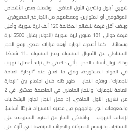
شهري أيلول وتشرين الأول الماضي. وشملت بعض الأشخاص
الموقوفين أو المتوارين، ومعظمهم من التجار غير المعروفين.
وبلغت أقل قيمة للبضائع المخالفة 120 ألف ليرة سورية، وأعلى
قيمة حوالي 181 مليون ليرة سورية (الدولار يقابل 5500 ليرة
وسطيًا). كما أصدرت الوزارة أربعة قرارات تقضي برفع الحجز
الاحتياطي عن الأموال المنقولة وغير المنقولة لـ11 شخصًا،
وذلك لزوال أسباب الحجز. يأتي ذلك في ظل تزايد أعمال التهريب
في المواد المستوردة، وفق ما تعلن عنه “الإدارة العامة
للجمارك”، ويقرّه التجار. ظهر ذلك خلال اجتماع بين “الإدارة
العامة للجمارك” والتجار العاملين في العاصمة دمشق، في 2
من تشرين الأول الماضي، إذ جعل التجار تجاوز الإشكاليات
والمعوقات التي تواجههم في قضية الاستيراد، شرطًا أساسيًا
لإيقاف التهريب. واشتكى التجار من القيود المفروضة على
الاستيراد، والرسوم الجمركية والضرائب المرتفعة التي أثّرت على