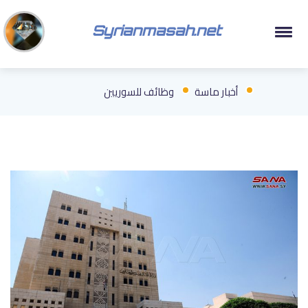
Syrianmasah.net
أخبار ماسة
وظائف للسوريين