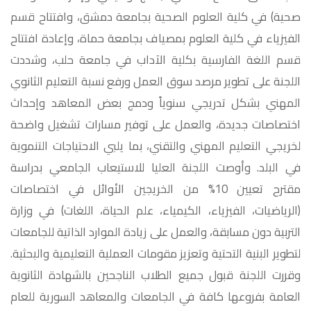
صحية) في كلية العلوم الصحية بجامعة دمشق، وافتتاح قسم
الفيزياء في كلية العلوم بمصياف بجامعة حماة، وإعادة افتتاح
قسم اللغة الفارسية بكلية الآداب في جامعة حلب، وشددت
اللجنة على تطوير مرصد سوق العمل ورفع نسبة التعليم الثانوي
المهني بشكل تدريجي سنوياً ودمج بعض المعاهد وإحداث
اختصاصات جديدة، والعمل على توفير مسارات تشغيل واضحة
لخريجي التعليم المهني والتقني، بما يلبي الاحتياجات التنموية
في البلد. وأوصت اللجنة العليا للاستيعاب الجامعي بدراسة
مقترح تعيين 10% من الخريجين الأوائل في اختصاصات
(الرياضيات، الفيزياء، الكيمياء، علم الحياة، اللغات) في وزارة
التربية دون مسابقة، والعمل على زيادة الموارد الذاتية للجامعات
لتطوير البنية التحتية وتعزيز مقومات العملية التعليمية والبحثية.
وقررت اللجنة قبول جميع الطلاب الناجحين بالشهادة الثانوية
العامة بفروعها كافة في الجامعات والمعاهد السورية للعام