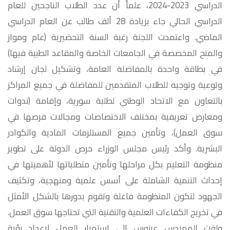
الدراسي 2023-2024، علماً أن عدد الطلاب الناجحين للعام
الدراسي الحالي جاء بزيادة 28 ألف طالب عن العام الدراسي
الماضي. واعتمدت اللجنة رغبة السنة التحضيرية (عام ومواز
والمنح المخصصة في الجامعات الخاصة والمقاعد الطبية فيها)
في بطاقة واحدة بالمفاضلة العامة، وتشكيل لجان إرشاد
وتوعية وتوجيه للطلاب المتقدمين للمفاضلة في جميع المراكز
بالتعاون مع الاتحاد الوطني لطلبة سورية، وإقامة (ندوات
ومعارض تعريفية بمختلف الاختصاصات ومجالات فرصها في
سوق العمل)، وتأمين جميع المستلزمات المادية والكوادر
البشرية. وأكد رئيس مجلس الوزراء حرص الدولة على تطوير
منظومة التعليم بكل مراحلها وتأمين متطلباتها لأهميتها في
إحداث التنمية الشاملة على أسس علمية ومنهجية، وتكثيف
الجهود لتكون المنظومة فاعلة وتقوم بدورها بالشكل الأمثل
في تخريج الكفاءات العلمية والتقنية التي تحتاجها سوق العمل.
ولفت المهندس عرنوس إلى استمرار العمل لإعداد رؤية