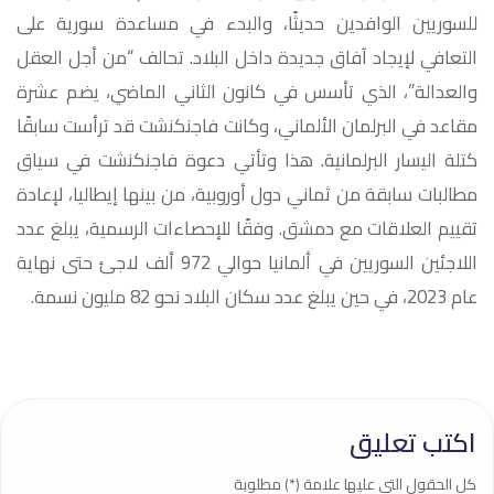
للسوريين الوافدين حديثًا، والبدء في مساعدة سورية على
التعافي لإيجاد آفاق جديدة داخل البلاد. تحالف “من أجل العقل
والعدالة”، الذي تأسس في كانون الثاني الماضي، يضم عشرة
مقاعد في البرلمان الألماني، وكانت فاجنكنشت قد ترأست سابقًا
كتلة اليسار البرلمانية. هذا وتأتي دعوة فاجنكنشت في سياق
مطالبات سابقة من ثماني دول أوروبية، من بينها إيطاليا، لإعادة
تقييم العلاقات مع دمشق. وفقًا للإحصاءات الرسمية، يبلغ عدد
اللاجئين السوريين في ألمانيا حوالي 972 ألف لاجئ حتى نهاية
عام 2023، في حين يبلغ عدد سكان البلاد نحو 82 مليون نسمة.
اكتب تعليق
كل الحقول التي عليها علامة (*) مطلوبة