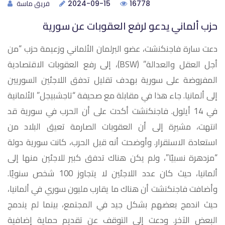
فريق ماسة
2024-09-15
16778
حزب ألماني يدعو لرفع العقوبات عن سورية
دعت سارة فاجنكنشت، عضو البرلمان الألماني وزعيمة حزب “من
أجل العقل والعدالة” (BSW)، إلى رفع العقوبات الاقتصادية
المفروضة على سورية بهدف تقليل تدفق اللاجئين السوريين
إلى ألمانيا. جاء هذا في مقابلة مع صحيفة “تاجشبيجل” الألمانية
في 14 أيلول. فاجنكنشت أكدت على أن الحرب في سورية قد
انتهت، مشيرة إلى أن العقوبات الصارمة تعيق البلاد من
استعادة الاستقرار. وأوضحت أنه قبل الحرب، كانت سورية دولة
“مزدهرة نسبيًا”، ولم يكن هناك تدفق كبير للاجئين منها إلى
ألمانيا، حيث كان عدد اللاجئين لا يتجاوز 100 شخص سنويًا.
وأضافت فاجنكنشت أن هناك ما يقارب مليون سوري في ألمانيا،
حيث اندمج بعضهم بشكل جيد في المجتمع، بينما لم يندمج
البعض الآخر. ودعت إلى التوقف عن تقديم حماية إضافية