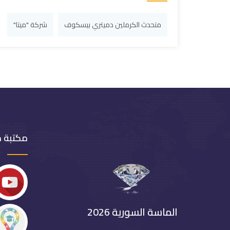
متحدث الكرملين دميتري بيسكوف
شركة "ميتا"
مكتبة 
الماسة السورية 2026