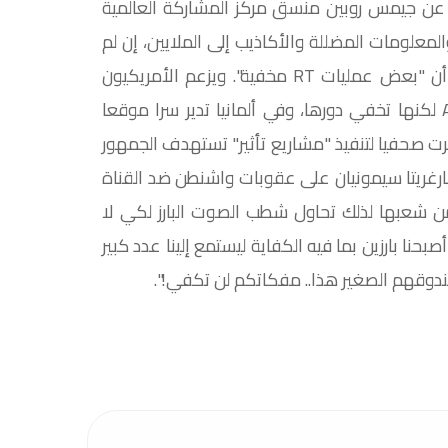
لك أيضا على تطبيقي "واتساب" وThreads. ونقلت NBC عن جيمس روبين منسق مركز المشاركة العالمية
مريكية زعمه أن RT "نتشر الدعاية والمعلومات المضللة والأكاذيب إلى الملايين، إن لم
يكن المليارات في العالم"، فيما زعم مسؤولون أمريكيون أن "بعض عمليات RT مخفية". ويزعم الأمريكيون
أيضا أن RT في إفريقيا تقف وراء منصة African Stream لكنها تخفي دورها، وفي ألمانيا تدير سرا موقعا
 يعرف بـRed، وفي فرنسا استأجرت صحفيا لتنفيذ "مشاريع تأثير" تستهدف الجمهور
ق بالفرنسية. من جهتها، علقت رئيسة تحرير قناة RT مارغريتا سيمونيان على عقوبات واشنطن ضد القناة
من شعبها لذلك تحاول شطب الصوت البارز لكي لا
نا بارزين بما فيه الكفاية ليستمع إلينا عدد كبير
دوقهم الصغير هذا.. مفكاتكم لن تكفي!".