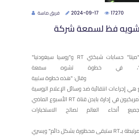
فريق ماسة
2024-09-17
17270
"فيسبوك" تشويه فظ لسمعة شركة
ندد متحدث الكرملين دميتري بيسكوف بحجب شركة "ميتا" حسابات شبكتي RT و"روسيا سيغودنيا"
تغرام"، في خطوة تشوه سمعة
ذه خطوة سلبية
 هي إجراءات انتقائية ضد وسائل الإعلام الروسية
وغير مقبولة. نندد بشدة بهذه الخطوة". واتهم مسؤولون أمريكيون في إدارة بايدن قناة RT الأسبوع الماضي
 أنحاء العالم لصالح الاستخبارات
وسي
وأشارت "ميتا" في بيانها إلى أن "جميع الحسابات المرتبطة بـRT ستبقى محظورة بشكل دائم" ويسري