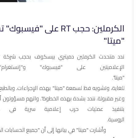
الكرملين: حجب RT على 
"ميتا"
الإعلاميتين على "فيسبوك" و"إنس
"ميتا". وقال: "ه
للغاية، وتشويه فظ لسمعة "ميتا" بهذه الإجراءات. وبالطبع
بتنفيذ عمليات حرب إعلامية سرية في جميع
الر