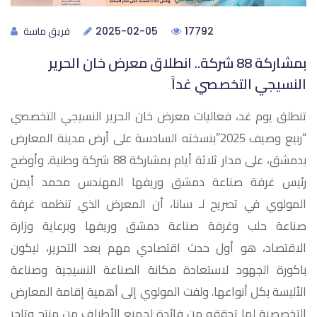
فريق ماسة
2025-02-05
17792
بمشاركة 88 شركة.. انطلاق معرض خان الحرير
النسيجي التخصصي غداً
تنطلق يوم غد، فعاليات معرض خان الحرير النسيجي التخصصي
“ربيع وصيف 2025”بنسخته السادسة على أرض مدينة المعارض
بدمشق، على مدار ثلاثة أيام بمشاركة 88 شركة وطنية. وأوضح
رئيس غرفة صناعة دمشق وريفها المهندس محمد أيمن
المولوي في تصريح لـ سانا، أن المعرض الذي تنظمه غرفة
صناعة حلب وغرفة صناعة دمشق وريفها وبرعاية وزارة
الاقتصاد، هو أول حدث اقتصادي مهم بعد التحرير، ليكون
باكورة الجهود لاستعادة مكانة الصناعة النسيجية وصناعة
الألبسة بكل أنواعها. ولفت المولوي إلى أهمية إقامة المعارض
التخصصية لما تحققه من فائدة لجميع الأطراف من منتج وتاجر