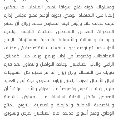
ومستهلك، كونه يفتح أسواقا لتصدير المنتجات، ما ينعكس
إيجاباً على الاقتصاد الوطني. بدوره أوضح عضو مجلس إدارة
غرفة صناعة حلب ورئيس لجنة المعارض محمد زيزان، أن جميع
التحضيرات للمعرض المتخصص بصناعات الألبسة الولادية
والرجالية والنسائية والأقمشة والأحذية ومستلزمات الإنتاج
أنجزت، حيث تم توجيه دعوات للفعاليات الاقتصادية في مختلف
المحافظات، وخصوصاً في إدلب وريفها وريف حلب، كمدينتي
الراعي والباب الصناعيتين لإعادة التواصل والتعاون بعد فترة
طويلة من الانقطاع. وبين زيزان أنه تم تقديم كل التسهيلات
لرجال الأعمال العرب الراغبين بزيارة المعرض، حيث أبدى العديد
منهم رغبته بالقدوم وخصوصاً من العراق والأردن، مؤكداً أن
المعرض يشكل البداية لسلسلة من المعارض الشاملة
والتخصصية الداخلية والخارجية والتصديرية، للترويج للمنتج
الوطني وفتح أسواق جديدة أمام الصناعيين لعرض وتسويق