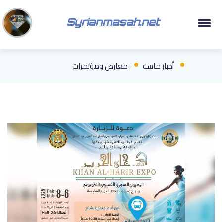
Syrianmasah.net
أخبار ماسة
معارض ومؤتمرات