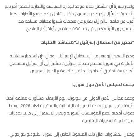
واعتبر نيبينزيا أن "تشكيل نظام موحد للإدارة السياسية والإدارية للحكم" أمر بالغ
الأهمية، داعياً إلى إجراء حوار سوري داخلي شامل يضم جميع الأطراف. كما
أعرب عن قلقه البالغ إزاء تقارير عن هجمات شنتها عصابات مسلحة ضد
المسيحيين الأرثوذكس في محافظة حماة في أواخر آذار الماضي.
تحذير من استغلال إسرائيل لـ"هشاشة الأقليات"
وحذّر السفير الروسي من الاستغلال الإسرائيلي، وقال: "إن استمرار هشاشة
الأقليات في سوريا ستخدم مصالح إسرائيل"، مشيراً إلى أن إسرائيل ستستغل
أي ذريعة لتحقيق أهدافها، بما في ذلك وضع الدروز السوريين.
جلسة لمجلس الأمن حول سوريا
وعقد مجلس الأمن الدولي في نيويورك، يوم الأربعاء، مشاورات مغلقة لبحث
الأوضاع في سوريا وخطة الاحتياجات الإنسانية والاستجابة لعام 2026، وسط
دعوات أممية لدعم المؤسسات السورية وتعزيز الاستقرار، إلى جانب تحذيرات
من تداعيات التطورات الإقليمية.
وخلال المشاورات، قال نائب المبعوث الخاص إلى سوريا، كلاوديو كوردوني،