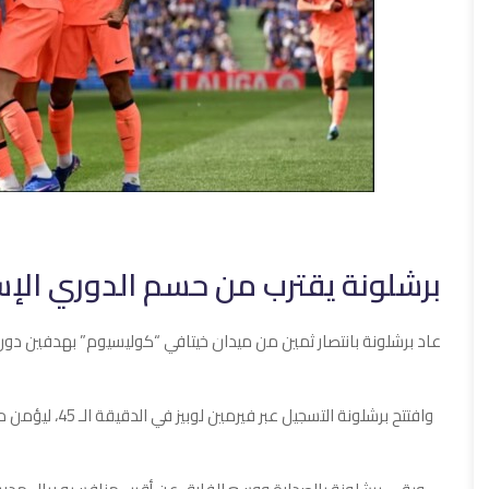
برشلونة يقترب من حسم الدوري الإس
عاد برشلونة بانتصار ثمين من ميدان خيتافي “كوليسيوم” بهدفين دون م
وافتتح برشلونة ا