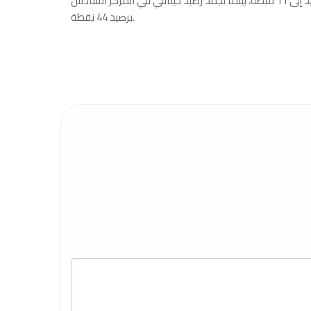
وبقي برشلونة بالصدارة ووسع الفارق عن أقرب منافسيه ريال مدريد إلى 11 نقطة، بينما تجمد رصيد خيتافي في المركز السادس
برصيد 44 نقطة.