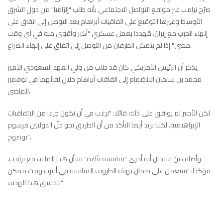
صرّح ترامب عبر مواقع التواصل الاجتماعي بأنه طلب "إلزاميا" من دول الشرق
الأوسط وغيرها التوقيع على اتفاقيات أبراهام بعد التوصل إلى اتفاق على
إنهاء الحرب مع إيران، مُهددا بعمل عسكري "أكبر وأقوى منه في أي وقت
مضى" إذا لم يتمكن الطرفان من التوصل إلى اتفاق على إنهاء الصراع.
يذكر أن الرئيس الأمريكي كان قد طلب من ولي العهد السعودي الأمير
محمد بن سلمان الانضمام إلى اتفاقات أبراهام خلال لقائهما في نوفمبر
الماضي،
لكن الأمير لم يوافق على ذلك قائلا: "نرغب في أن نكون جزءا من الاتفاقيات
الإبراهيمية. لكننا نريد أيضا التأكد من أن الطريق نحو حلّ الدولتين مرسوم
بوضوح".
وأضاف بن سلمان أنه أجرى "مناقشة بنّاءة" بشأن هذا الملف مع ترامب،
مؤكدا: "سنعمل على ضمان تهيئة الظروف المناسبة في أقرب وقت ممكن
لتحقيق هذا الهدف".