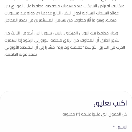
وتكاليف اقتراض ‏الشركات عند ⁠مستويات منخفضة، وحافظ على الفوارق بين
عوائد السندات السيادية لدول التكتل البالغ عددها 21 دولة عند ‏مستويات
متدنية، وهو ما أثار مخاوف من تساهل المستثمرين في تقدير المخاطر.‏
وكان محافظ بنك اليونان المركزي، يانيس ستورناراس، أكد في الثالث من
الشهر الجاري أن المخاوف من انزلاق منطقة ‏اليورو إلى الركود إذا استمرت
الحرب في الشرق الأوسط “حقيقية ومبررة”، مشيراً إلى أن الاقتصاد الأوروبي
يفقد قوته ‏الدافعة.‏
اكتب تعليق
كل الحقول التي عليها علامة (*) مطلوبة
الاسم :
*