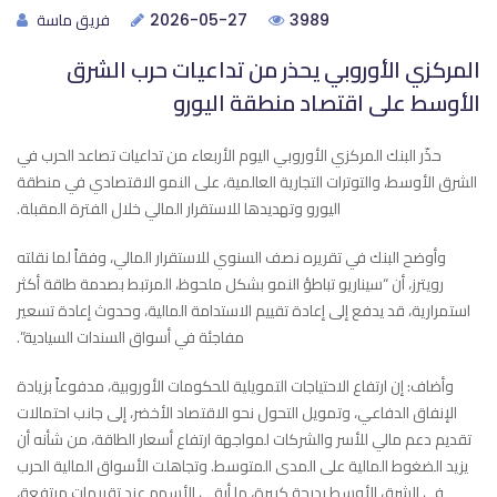
فريق ماسة
2026-05-27
3989
المركزي الأوروبي يحذر من تداعيات حرب الشرق
الأوسط على اقتصاد منطقة اليورو
حذّر البنك المركزي الأوروبي اليوم الأربعاء من تداعيات تصاعد الحرب في
الشرق الأوسط، والتوترات التجارية العالمية، ‏على النمو الاقتصادي في منطقة
اليورو وتهديدها للاستقرار المالي خلال الفترة المقبلة.‏
وأوضح البنك في تقريره نصف السنوي للاستقرار المالي، وفقاً لما نقلته
رويترز، أن “سيناريو تباطؤ النمو بشكل ملحوظ، ‏المرتبط بصدمة طاقة أكثر
استمرارية، قد يدفع إلى إعادة تقييم الاستدامة المالية، وحدوث إعادة تسعير
مفاجئة في أسواق ‏السندات السيادية”.‏
وأضاف: إن ارتفاع الاحتياجات التمويلية للحكومات الأوروبية، مدفوعاً بزيادة
الإنفاق الدفاعي، وتمويل التحول نحو الاقتصاد ‏الأخضر، إلى جانب احتمالات
تقديم دعم مالي للأسر والشركات لمواجهة ارتفاع أسعار الطاقة، من شأنه أن
يزيد الضغوط ‏المالية على المدى المتوسط.‏ وتجاهلت الأسواق المالية الحرب
في الشرق الأوسط بدرجة كبيرة، ما أبقى الأسهم عند تقييمات مرتفعة،