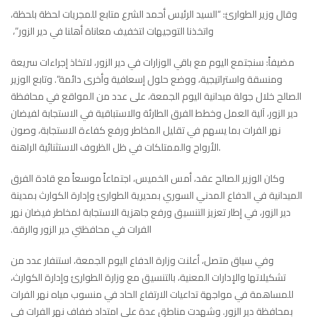
وقال وزير الطوارئ: “السيد الرئيس أحمد الشرع متابع للمجريات لحظة ‌‏بلحظة،
واتخذنا التوجيهات لتخفيف معاناة أهلنا في دير الزور”، ‌‏
مضيفاً: سنجتمع اليوم مع باقي الوزارات في دير الزور، لاتخاذ ‏إجراءات ‏سريعة
ومنسقة واستراتيجية، ووضع حلول إسعافية ‏وأخرى دائمة”.‏ وتابع الوزير
الصالح ‏خلال جولة ميدانية اليوم الجمعة، على عدد ‏من المواقع في محافظة
دير ‏الزور، آلية ‏العمل وخطط الفرق ‏الطارئة والاستباقية في الاستجابة ‌‏لفيضان
نهر ‏الفرات بما يسهم في ‏تقليل المخاطر ورفع كفاءة ‌‏الاستجابة، وصون
‏الأرواح والممتلكات ‏في ظل الظروف ‌‏الاستثنائية الراهنة.
‏ وكان الوزير الصالح عقد، أمس الخميس، اجتماعاً موسعاً مع قادة ‏الفرق
‏الميدانية في الدفاع المدني السوري بمديرية الطوارئ وإدارة ‏الكوارث ‏بمدينة
دير الزور، في إطار تعزيز التنسيق ورفع جاهزية ‏الاستجابة ‏لمخاطر فيضان نهر
الفرات في محافظتي دير الزور ‏والرقة.‏
وفي سياق متصل، أعلنت وزارة الدفاع اليوم الجمعة، استنفار عدد ‏من
‏تشكيلاتها والإدارات المعنية، بالتنسيق مع وزارة الطوارئ ‏وإدارة ‏الكوارث،
للمساهمة في مواجهة تداعيات الارتفاع الحاد في ‏منسوب مياه ‏نهر الفرات
بمحافظة دير الزور.‏ وشهدت مناطق عدة على امتداد ضفاف نهر الفرات في