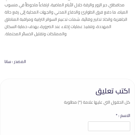
محافظتي ‏دير ‏الزور والرقة خلال الأيام الماضية، ارتفاعاً ملحوظاً في ‏منسوب
المياه، ‏ما دفع فرق الطوارئ والدفاع المدني والجهات ‏المحلية إلى رفع حالة
‏الجاهزية واتخاذ تدابير وقائية، شملت تدعيم ‏السواتر الترابية ومراقبة ‏المناطق
المهددة، وتنفيذ عمليات إخلاء عند ‏الضرورة، بهدف حماية ‏السكان
والممتلكات وتقليل الخسائر ‏المحتملة.‏
المصدر : سانا
اكتب تعليق
كل الحقول التي عليها علامة (*) مطلوبة
الاسم :
*