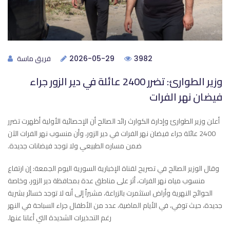
فريق ماسة
2026-05-29
3982
وزير الطوارئ: تضرر 2400 عائلة في دير الزور جراء
فيضان نهر ‏الفرات
أعلن وزير الطوارئ وإدارة الكوارث رائد الصالح أن الإحصائية ‏الأولية أظهرت تضرر
2400 عائلة جراء فيضان نهر الفرات في دير الزور، وأن منسوب نهر الفرات الآن
ضمن مساره الطبيعي ولا توجد ‏فيضانات جديدة.‏
وقال الوزير الصالح في تصريح لقناة الإخبارية السورية اليوم ‏الجمعة: إن ارتفاع
منسوب مياه نهر الفرات، أثر على مناطق عدة بمحافظة ‏دير الزور، وخاصة
الحوائج النهرية وأراض استثمرت بالزراعة، مشيراً إلى أنه لا توجد خسائر بشرية
جديدة، حيث توفي، في الأيام ‏الماضية، عدد من الأطفال جراء السباحة في النهر
رغم التحذيرات ‏الشديدة التي أعلنا عنها.‏