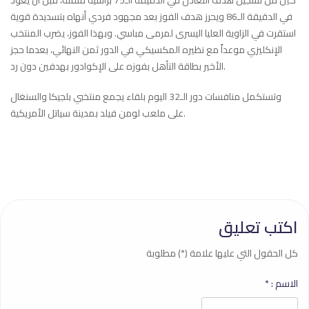
كين من تسجيل هدف التعادل في الدقيقة الـ75 برأسية متقنة، قبل أن يعود
في الدقيقة الـ86 ويحرز هدف الفوز بعد مجهود فردي أنهاه بتسديدة قوية
استقرت في الزاوية العليا اليسرى لمرمى مباسي. وبهذا الفوز، يضرب المنتخب
الإنكليزي موعداً مع نظيره المكسيكي في الدور ثمن النهائي، بعدما حجز
الأخير بطاقة التأهل بفوزه على الإكوادور بهدفين دون رد.
وتستكمل منافسات دور الـ32 اليوم بلقاء يجمع منتخبي بلجيكا والسنغال
على ملعب لومن فيلد بمدينة سياتل الأمريكية.
اكتب تعليق
كل الحقول التي عليها علامة (*) مطلوبة
الاسم :
*