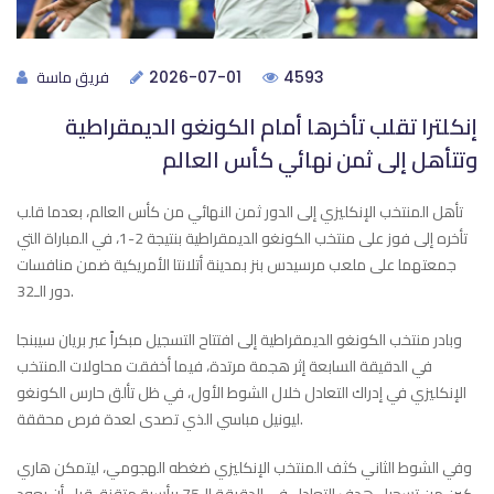
فريق ماسة
2026-07-01
4593
إنكلترا تقلب تأخرها أمام الكونغو الديمقراطية
وتتأهل إلى ثمن نهائي كأس العالم
تأهل المنتخب الإنكليزي إلى الدور ثمن النهائي من كأس العالم، بعدما قلب
تأخره إلى فوز على منتخب الكونغو الديمقراطية بنتيجة 2-1، في المباراة التي
جمعتهما على ملعب مرسيدس بنز بمدينة أتلانتا الأمريكية ضمن منافسات
دور الـ32.
وبادر منتخب الكونغو الديمقراطية إلى افتتاح التسجيل مبكراً عبر بريان سيبنجا
في الدقيقة السابعة إثر هجمة مرتدة، فيما أخفقت محاولات المنتخب
الإنكليزي في إدراك التعادل خلال الشوط الأول، في ظل تألق حارس الكونغو
ليونيل مباسي الذي تصدى لعدة فرص محققة.
وفي الشوط الثاني كثف المنتخب الإنكليزي ضغطه الهجومي، ليتمكن هاري