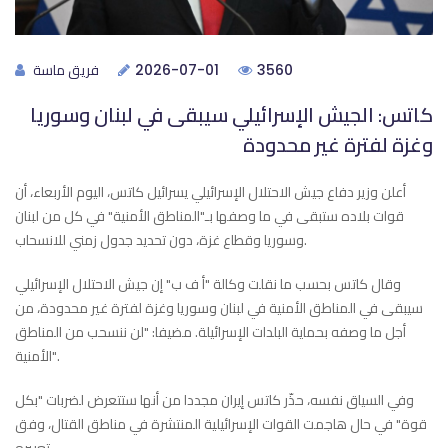
فريق ماسة
2026-07-01
3560
كاتس: الجيش الإسرائيلي سيبقى في لبنان وسوريا
وغزة لفترة غير محدودة
أعلن وزير دفاع جيش الاحتلال الإسرائيلي يسرائيل كاتس، اليوم الأربعاء، أن
قوات بلاده ستبقى في ما وصفها بـ"المناطق الأمنية" في كل من لبنان
وسوريا وقطاع غزة، دون تحديد جدول زمني للانسحاب.
وقال كاتس بحسب ما نقلت وكالة "أ ف ب" إن جيش الاحتلال الإسرائيلي
سيبقى في المناطق الأمنية في لبنان وسوريا وغزة لفترة غير محدودة، من
أجل ما وصفه بحماية البلدات الإسرائيلة. مضيفا: "لن ننسحب من المناطق
الأمنية".
وفي السياق نفسه، حذّر كاتس إيران مجددا من أنها ستتعرض لضربات "بكل
قوة" في حال هاجمت القوات الإسرائيلية المنتشرة في مناطق القتال، وفق