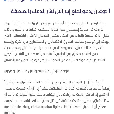
أردوغان يدعو لمنع إسرائيل نشر الدماء بالمنطقة
بحث الرئيس التركي رجب طيب أردوغان مع رئيس الوزراء الباكستاني شهباز
شريف في مدينة إسطنبول سبل تعزيز العلاقات الثنائية بين البلدين، وذلك
خلال زيارة رسمية تزامنت مع انعقاد منتدى الأعمال التركي الباكستاني الذي
يهدف إلى توسيع مجالات التعاون الاقتصادي والاستثماري بين أنقرة وإسلام
آباد. وعقد اللقاء في قصر وحيد الدين عقب مراسم استقبال رسمية، حيث
جرى اجتماع مغلق بين الجانبين، أعقبه مؤتمر صحفي للرئيس التركي
استعرض فيه مواقف بلاده من التطورات الإقليمية والتعاون مع باكستان.
موقف تركي من الاتفاق بين واشنطن وطهران
قال أردوغان إن التوصل إلى اتفاق بين الولايات المتحدة وإيران يمثل تطوراً
إيجابياً ساهم في تخفيف التوتر في المنطقة، مشيراً إلى أن أي تسوية لا يمكن
أن تنجح إذا لم تكن نابعة من إرادة دول الإقليم ومشاركتها المباشرة. وأكد أن
هذا الاتفاق يحظى بمتابعة دقيقة، في ظل محاولات لتعطيله، بحسب تعبيره،
معتبراً أن استقرار المنطقة يتطلب حلولاً سياسية شاملة وتفاهمات إقليمية
متوازنة.