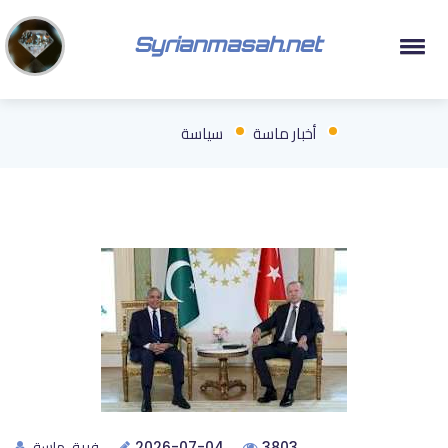
Syrianmasah.net
أخبار ماسة
سياسة
فريق ماسة
2026-07-04
3803