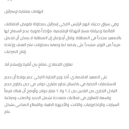
اتهامات مباشرة لإسرائيل
وفي سياق حديثه، اتهم الرئيس التركي إسرائيل بمحاولة تقويض الاتفاقات
القائمة وعرقلة مسار التهدئة الإقليمية، مؤكداً ضرورة عدم السماح لها
بالتصعيد مجدداً في المنطقة. وقال أردوغان إن المنطقة لا يمكن أن تتحمل
مزيداً من التوتر، مشدداً على رفضه لما وصفه بمحاولات نشر العنف وإعادة
إنتاج الصراعات.
تعاون اقتصادي متنامٍ بين أنقرة وإسلام آباد
على الصعيد الاقتصادي، أكد وزير التجارة التركي عمر بولاط أن حجم
الاستثمارات التركية في باكستان تجاوز ملياري دولار، في حين يتراوح حجم
التبادل التجاري بين البلدين بين 1.2 و1.3 مليار دولار. وأوضح أن هناك فرصاً
واسعة للتعاون في قطاعات متعددة تشمل الحديد والصلب، وصناعة
السيارات، والإلكترونيات، والآلات، والأجهزة الطبية، والقطاع الصناعي بشكل
عام.