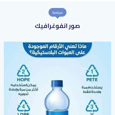
سياسة
صور انفوغرافيك