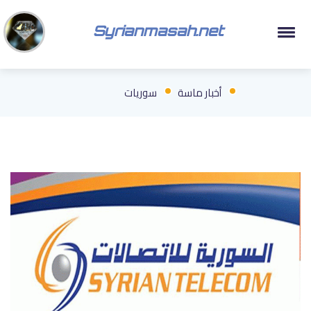
Syrianmasah.net
أخبار ماسة
سوريات