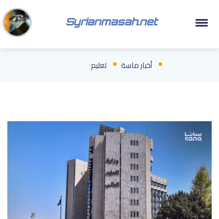
Syrianmasah.net
أخبار ماسة
تعليم